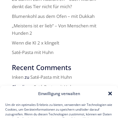
denkt das Tier nicht für mich?
Blumenkohl aus dem Ofen – mit Dukkah
„Meistens ist er lieb“ – Von Menschen mit
Hunden 2
Wenn die KI 2 x klingelt
Saté-Pasta mit Huhn
Recent Comments
Inken
zu
Saté-Pasta mit Huhn
Claudia
zu
Saté-Pasta mit Huhn
Einwilligung verwalten
Caren
zu
Kürbis-Birnen-Quiche mit zweierlei
Käse
Um dir ein optimales Erlebnis zu bieten, verwenden wir Technologien wie
Cookies, um Geräteinformationen zu speichern und/oder darauf
Inken
zu
Eine kurze Einführung
zuzugreifen. Wenn du diesen Technologien zustimmst, können wir Daten