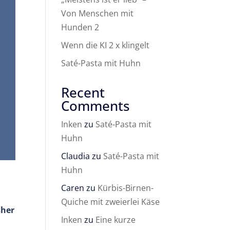
Von Menschen mit
Hunden 2
Wenn die KI 2 x klingelt
Saté-Pasta mit Huhn
Recent
Comments
Inken
zu
Saté-Pasta mit
Huhn
Claudia
zu
Saté-Pasta mit
Huhn
Caren
zu
Kürbis-Birnen-
Quiche mit zweierlei Käse
sher
Inken
zu
Eine kurze