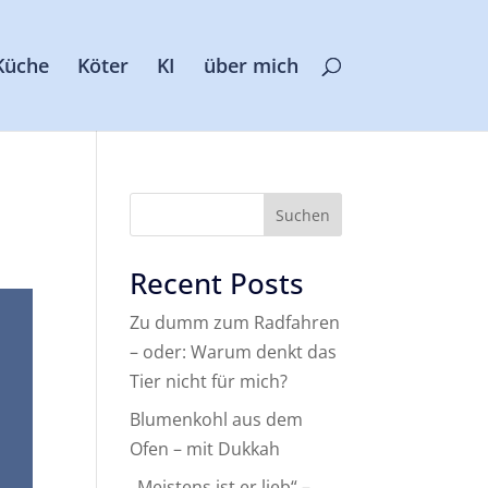
Küche
Köter
KI
über mich
Suchen
Recent Posts
Zu dumm zum Radfahren
– oder: Warum denkt das
Tier nicht für mich?
Blumenkohl aus dem
Ofen – mit Dukkah
„Meistens ist er lieb“ –