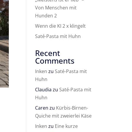
Von Menschen mit
Hunden 2
Wenn die KI 2 x klingelt
Saté-Pasta mit Huhn
Recent
Comments
Inken
zu
Saté-Pasta mit
Huhn
Claudia
zu
Saté-Pasta mit
Huhn
Caren
zu
Kürbis-Birnen-
Quiche mit zweierlei Käse
Inken
zu
Eine kurze