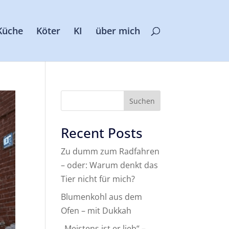
Küche
Köter
KI
über mich
Suchen
Recent Posts
Zu dumm zum Radfahren
– oder: Warum denkt das
Tier nicht für mich?
Blumenkohl aus dem
Ofen – mit Dukkah
„Meistens ist er lieb“ –