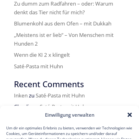
Zu dumm zum Radfahren – oder: Warum
denkt das Tier nicht für mich?
Blumenkohl aus dem Ofen – mit Dukkah
„Meistens ist er lieb“ – Von Menschen mit
Hunden 2
Wenn die KI 2 x klingelt
Saté-Pasta mit Huhn
Recent Comments
Inken
zu
Saté-Pasta mit Huhn
Claudia
zu
Saté-Pasta mit Huhn
Einwilligung verwalten
Caren
zu
Kürbis-Birnen-Quiche mit zweierlei
Käse
Um dir ein optimales Erlebnis zu bieten, verwenden wir Technologien wie
Cookies, um Geräteinformationen zu speichern und/oder darauf
Inken
zu
Eine kurze Einführung